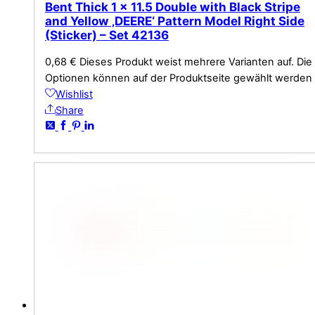
Bent Thick 1 x 11.5 Double with Black Stripe
and Yellow ‚DEERE‘ Pattern Model Right Side
(Sticker) – Set 42136
0,68
€
Dieses Produkt weist mehrere Varianten auf. Die
Optionen können auf der Produktseite gewählt werden
Wishlist
Share