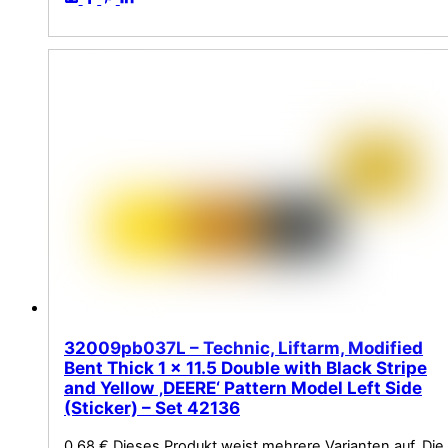
32009pb037L – Technic, Liftarm, Modified
Bent Thick 1 x 11.5 Double with Black Stripe
and Yellow ‚DEERE‘ Pattern Model Left Side
(Sticker) – Set 42136
0,68
€
Dieses Produkt weist mehrere Varianten auf. Die