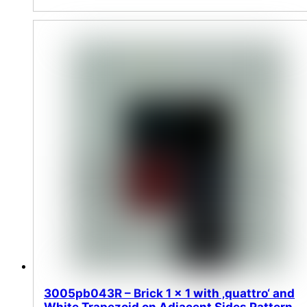
3005pb043R – Brick 1 x 1 with ‚quattro‘ and
White Trapezoid on Adjacent Sides Pattern