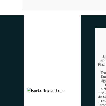
Si
gera
Platzh
Tru
Um 
eig
zuz
klick
die S
unt
beac