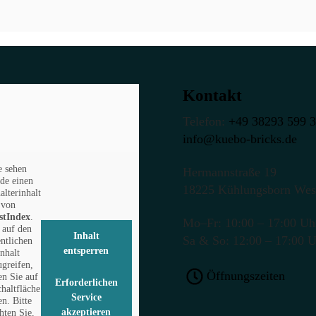
Kontakt
Telefon:
+49 38293 599 
info@kuebo-bricks.de
e sehen
Hermannstraße 19
de einen
18225 Kühlungsborn Wes
alterinhalt
von
stIndex
.
Mo–Fr: 10:00 – 17:00 Uh
auf den
Inhalt
Sa & So: 12:00 – 17:00 
entlichen
entsperren
Inhalt
ugreifen,
Öffnungszeiten
en Sie auf
Erforderlichen
chaltfläche
Service
en. Bitte
akzeptieren
hten Sie,