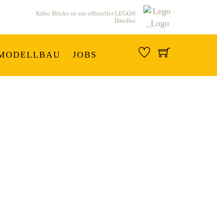
Kübo Bricks ist ein offizieller LEGO®
Händler.
MODELLBAU
JOBS
n