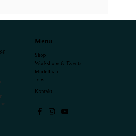
Menü
398
Shop
Workshops & Events
Modellbau
Jobs
t
Kontakt
r
Uhr