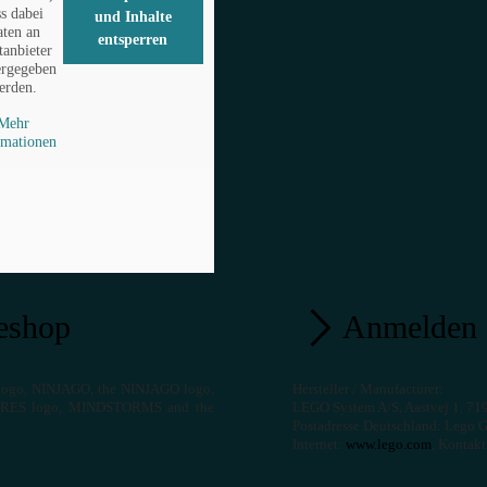
ss dabei
und Inhalte
ten an
entsperren
tanbieter
ergegeben
erden.
Mehr
rmationen
eshop
Anmelden 
logo, NINJAGO, the NINJAGO logo,
Hersteller / Manufacturer:
GURES logo, MINDSTORMS and the
LEGO System A/S, Aastvej 1, 71
Postadresse Deutschland: Lego G
Internet:
www.lego.com
, Kontak