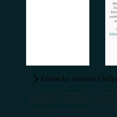
da
Da
Drit
weit
w
Info
Entdecke unseren Onlin
LEGO, the LEGO logo, the Minifigure, DUPLO, the DUPLO 
the FRIENDS logo, the HIDDEN SIDE logo, the MINIFI
MINDSTORMS logo are trademarks of the LEGO Group.
©
2026 The LEGO Group. All rights reserved.