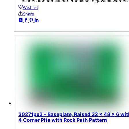
Optionen können auf der Produktseite gewählt werden
Wishlist
Share
30271px2 – Baseplate, Raised 32 x 48 x 6 wit
4 Corner Pits with Rock Path Pattern