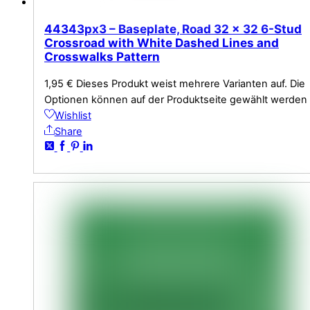
44343px3 – Baseplate, Road 32 x 32 6-Stud
Crossroad with White Dashed Lines and
Crosswalks Pattern
1,95
€
Dieses Produkt weist mehrere Varianten auf. Die
Optionen können auf der Produktseite gewählt werden
Wishlist
Share