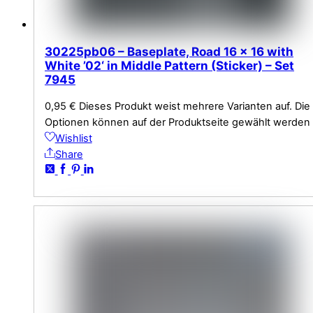
30225pb06 – Baseplate, Road 16 x 16 with
White ’02‘ in Middle Pattern (Sticker) – Set
7945
0,95
€
Dieses Produkt weist mehrere Varianten auf. Die
Optionen können auf der Produktseite gewählt werden
Wishlist
Share