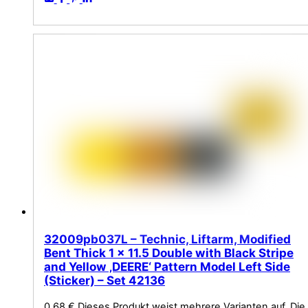
32009pb037L – Technic, Liftarm, Modified
Bent Thick 1 x 11.5 Double with Black Stripe
and Yellow ‚DEERE‘ Pattern Model Left Side
(Sticker) – Set 42136
0,68
€
Dieses Produkt weist mehrere Varianten auf. Die