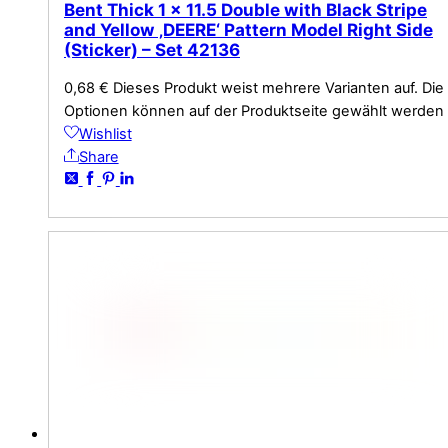
Bent Thick 1 x 11.5 Double with Black Stripe
and Yellow ‚DEERE‘ Pattern Model Right Side
(Sticker) – Set 42136
0,68
€
Dieses Produkt weist mehrere Varianten auf. Die
Optionen können auf der Produktseite gewählt werden
Wishlist
Share