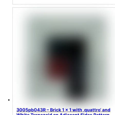
3005pb043R – Brick 1 x 1 with ‚quattro‘ and
White Trapezoid on Adjacent Sides Pattern