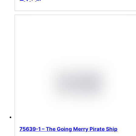
75639-1 – The Going Merry Pirate Ship