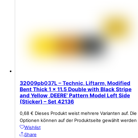
32009pb037L – Technic, Liftarm, Modified
Bent Thick 1 x 11.5 Double with Black Stripe
and Yellow ‚DEERE‘ Pattern Model Left Side
(Sticker) – Set 42136
0,68
€
Dieses Produkt weist mehrere Varianten auf. Die
Optionen können auf der Produktseite gewählt werden
Wishlist
Share