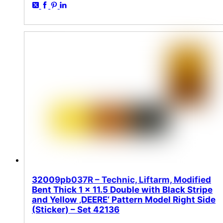
32009pb037R – Technic, Liftarm, Modified
Bent Thick 1 x 11.5 Double with Black Stripe
and Yellow ‚DEERE‘ Pattern Model Right Side
(Sticker) – Set 42136