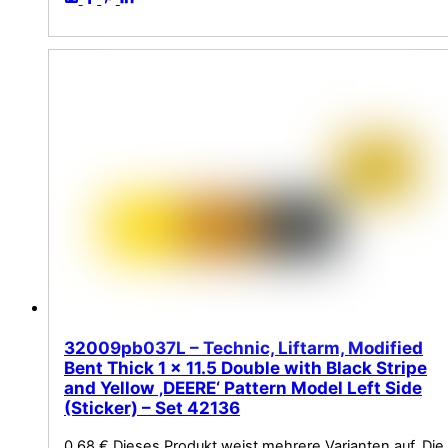
32009pb037L – Technic, Liftarm, Modified
Bent Thick 1 x 11.5 Double with Black Stripe
and Yellow ‚DEERE‘ Pattern Model Left Side
(Sticker) – Set 42136
0,68
€
Dieses Produkt weist mehrere Varianten auf. Die