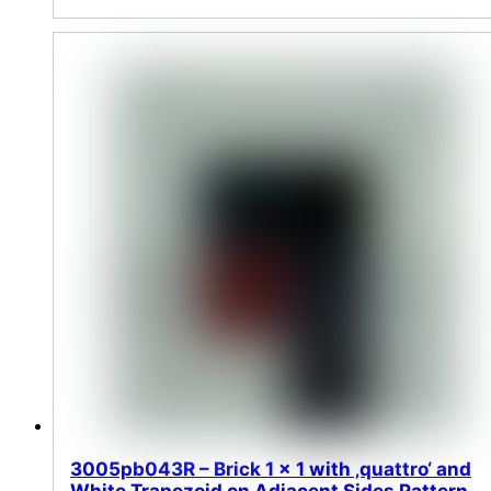
3005pb043R – Brick 1 x 1 with ‚quattro‘ and
White Trapezoid on Adjacent Sides Pattern