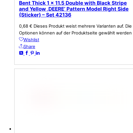
Bent Thick 1 x 11.5 Double with Black Stripe
and Yellow ‚DEERE‘ Pattern Model Right Side
(Sticker) – Set 42136
0,68
€
Dieses Produkt weist mehrere Varianten auf. Die
Optionen können auf der Produktseite gewählt werden
Wishlist
Share