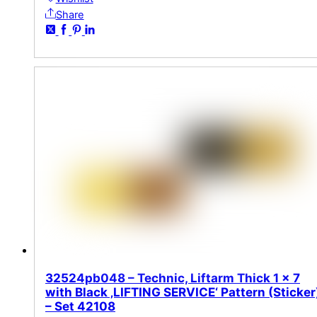
Share
32524pb048 – Technic, Liftarm Thick 1 x 7
with Black ‚LIFTING SERVICE‘ Pattern (Sticker
– Set 42108