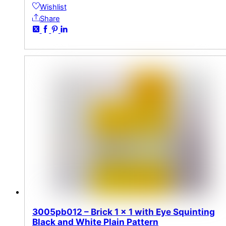
Wishlist
Share
3005pb012 – Brick 1 x 1 with Eye Squinting
Black and White Plain Pattern