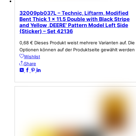
32009pb037L – Technic, Liftarm, Modified
Bent Thick 1 x 11.5 Double with Black Stripe
and Yellow ‚DEERE‘ Pattern Model Left Side
(Sticker) – Set 42136
0,68
€
Dieses Produkt weist mehrere Varianten auf. Die
Optionen können auf der Produktseite gewählt werden
Wishlist
Share