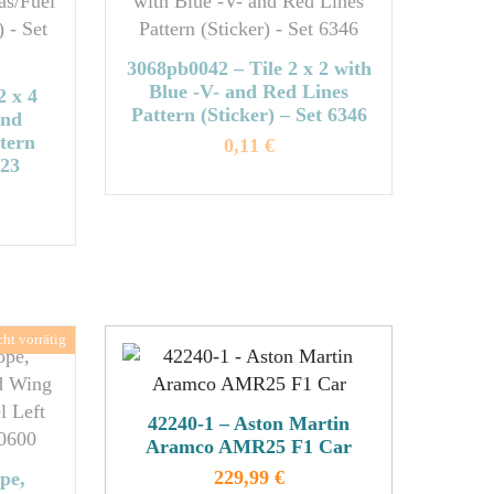
3068pb0042 – Tile 2 x 2 with
Blue -V- and Red Lines
2 x 4
Pattern (Sticker) – Set 6346
and
tern
0,11
€
823
Dieses
Produkt
weist
mehrere
Varianten
auf.
n
Die
Optionen
können
n
42240-1 – Aston Martin
auf
Aramco AMR25 F1 Car
der
229,99
€
pe,
Produktseite