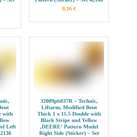
werden
0,16
€
Dieses
Produkt
weist
mehrere
Varianten
n
auf.
Die
Optionen
n
können
auf
der
nic,
32009pb037R – Technic,
Produktseite
Bent
Liftarm, Modified Bent
eite
gewählt
e with
Thick 1 x 11.5 Double with
werden
llow
Black Stripe and Yellow
l Left
‚DEERE‘ Pattern Model
42136
Right Side (Sticker) – Set