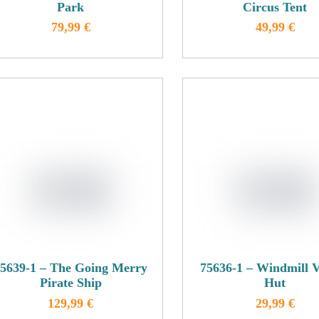
werden
Park
Circus Tent
79,99
€
49,99
€
Dieses
Dieses
Produkt
Produkt
weist
weist
mehrere
mehrere
Varianten
Variante
auf.
auf.
Die
Die
Optionen
Optione
können
können
auf
auf
der
der
Produktseite
Produkts
gewählt
gewählt
5639-1 – The Going Merry
75636-1 – Windmill V
werden
werden
Pirate Ship
Hut
129,99
€
29,99
€