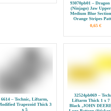
der
93070pb01 – Dragon
der
Produkt
(Ninjago) Jaw Upper
Produktseite
Produkts
weist
Medium Blue Section
gewählt
gewählt
mehrere
Orange Stripes Pat
werden
werden
Varianten
0,65
€
auf.
Dieses
Die
Produkt
Optionen
weist
können
mehrere
auf
Variante
der
auf.
Produktseite
Die
gewählt
Optione
werden
können
auf
der
32524pb069 – Tech
6614 – Technic, Liftarm,
Liftarm Thick 1 x 7
Produkts
odified Trapezoid Thick 3
Black ‚JOHN DEERE
gewählt
x 5
Logo Pattern (Sticker