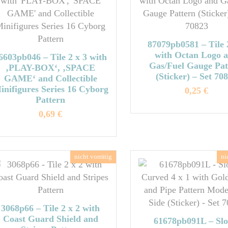
87079pb0581 – Tile 
with Octan Logo 
6603pb046 – Tile 2 x 3 with
Gas/Fuel Gauge Pat
‚PLAY-BOX‘, ‚SPACE
(Sticker) – Set 70
GAME‘ and Collectible
inifigures Series 16 Cyborg
0,25
€
Pattern
Dieses
0,69
€
Produkt
Dieses
weist
Produkt
mehrere
weist
Variante
mehrere
auf.
Varianten
Die
auf.
Optione
Die
können
3068p66 – Tile 2 x 2 with
Optionen
Coast Guard Shield and
auf
61678pb091L – Slo