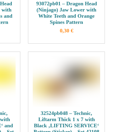
auf
 Head
93072pb01 – Dragon Head
der
 with
(Ninjago) Jaw Lower with
eite
Produktseite
s and
White Teeth and Orange
tern
gewählt
Spines Pattern
werden
0,30
€
Dieses
Produkt
weist
mehrere
n
Varianten
auf.
Die
n
Optionen
können
auf
der
nic,
32524pb048 – Technic,
 with
Liftarm Thick 1 x 7 with
eite
Produktseite
‘ and
Black ‚LIFTING SERVICE‘
gewählt
) – Set
Pattern (Sticker) – Set 42108