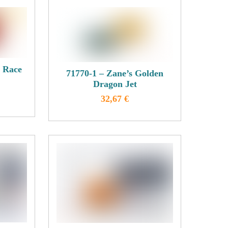
auf
n
der
Produktseite
gewählt
werden
eite
a Race
71770-1 – Zane’s Golden
Dragon Jet
32,67
€
Dieses
Produkt
weist
mehrere
n
Varianten
auf.
Die
n
Optionen
können