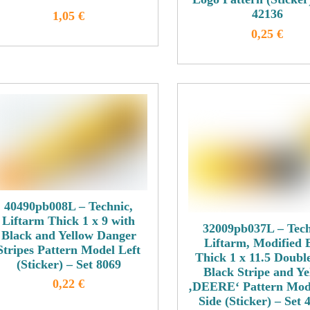
werden
42136
1,05
€
0,25
€
Dieses
Produkt
Dieses
weist
Produkt
mehrere
weist
Varianten
mehrere
auf.
Variante
Die
auf.
Optionen
Die
können
Optione
auf
können
40490pb008L – Technic,
der
auf
Liftarm Thick 1 x 9 with
Produktseite
der
32009pb037L – Tech
Black and Yellow Danger
Liftarm, Modified 
gewählt
Produkts
Stripes Pattern Model Left
Thick 1 x 11.5 Doubl
werden
gewählt
(Sticker) – Set 8069
Black Stripe and Ye
werden
0,22
€
‚DEERE‘ Pattern Mode
Side (Sticker) – Set 
Dieses