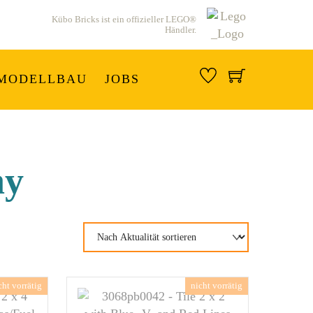
Kübo Bricks ist ein offizieller LEGO®
Händler.
MODELLBAU
JOBS
ay