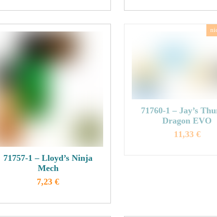
Dieses
Dieses
Produkt
Produkt
weist
weist
mehrere
mehrere
Varianten
Variante
auf.
auf.
Die
Die
Optionen
Optione
können
können
71760-1 – Jay’s Th
auf
auf
Dragon EVO
der
der
11,33
€
Produktseite
Produkts
Dieses
gewählt
gewählt
71757-1 – Lloyd’s Ninja
Produkt
werden
werden
Mech
weist
7,23
€
mehrere
Dieses
Variante
Produkt
auf.