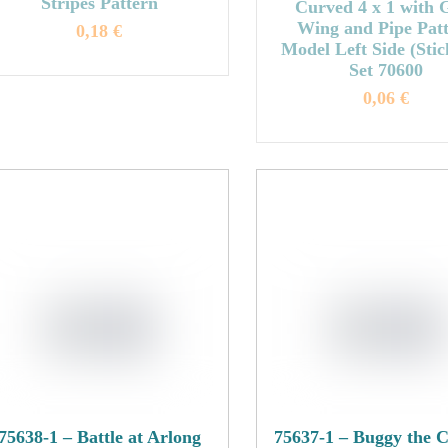
Stripes Pattern
können
Curved 4 x 1 with 
der
Wing and Pipe Pat
auf
0,18
€
Produkts
Model Left Side (Stic
der
gewählt
Dieses
Set 70600
Produktseite
werden
Produkt
0,06
€
gewählt
weist
Dieses
werden
mehrere
Produkt
Varianten
weist
auf.
mehrere
Die
Variante
Optionen
auf.
können
Die
auf
Optione
der
können
Produktseite
auf
gewählt
der
werden
Produkts
gewählt
75638-1 – Battle at Arlong
75637-1 – Buggy the 