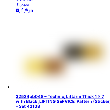
Share
32524pb048 – Technic, Liftarm Thick 1 x 7
with Black ‚LIFTING SERVICE‘ Pattern (Sticker
– Set 42108