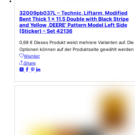
32009pb037L – Technic, Liftarm, Modified
Bent Thick 1 x 11.5 Double with Black Stripe
and Yellow ‚DEERE‘ Pattern Model Left Side
(Sticker) – Set 42136
0,68
€
Dieses Produkt weist mehrere Varianten auf. Die
Optionen können auf der Produktseite gewählt werden
Wishlist
Share