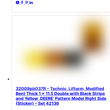
32009pb037R – Technic, Liftarm, Modified
Bent Thick 1 x 11.5 Double with Black Stripe
and Yellow ‚DEERE‘ Pattern Model Right Side
(Sticker) – Set 42136