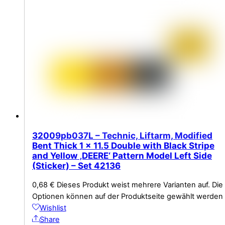
32009pb037L – Technic, Liftarm, Modified
Bent Thick 1 x 11.5 Double with Black Stripe
and Yellow ‚DEERE‘ Pattern Model Left Side
(Sticker) – Set 42136
0,68
€
Dieses Produkt weist mehrere Varianten auf. Die
Optionen können auf der Produktseite gewählt werden
Wishlist
Share