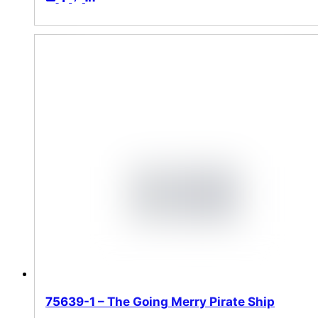
75639-1 – The Going Merry Pirate Ship