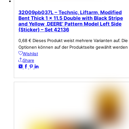
32009pb037L – Technic, Liftarm, Modified
Bent Thick 1 x 11.5 Double with Black Stripe
and Yellow ‚DEERE‘ Pattern Model Left Side
(Sticker) – Set 42136
0,68
€
Dieses Produkt weist mehrere Varianten auf. Die
Optionen können auf der Produktseite gewählt werden
Wishlist
Share