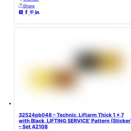
Share
32524pb048 – Technic, Liftarm Thick 1 x 7
with Black ‚LIFTING SERVICE‘ Pattern (Sticker
– Set 42108