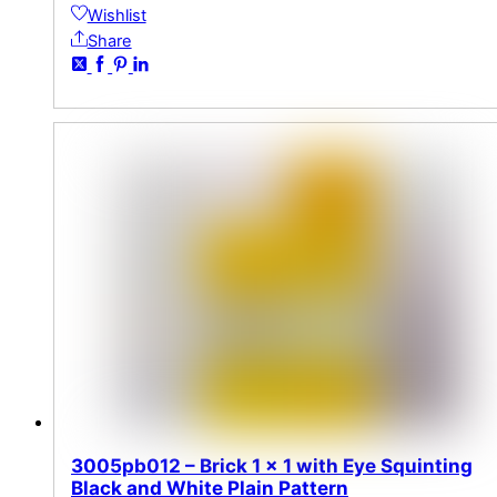
Wishlist
Share
3005pb012 – Brick 1 x 1 with Eye Squinting
Black and White Plain Pattern