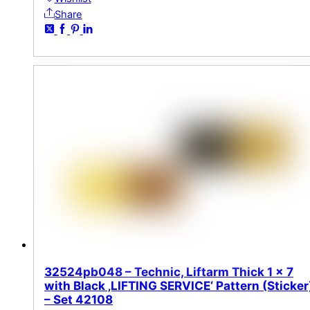
Share
32524pb048 – Technic, Liftarm Thick 1 x 7
with Black ‚LIFTING SERVICE‘ Pattern (Sticker
– Set 42108