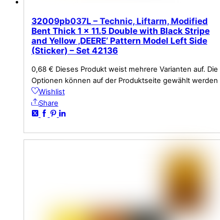
32009pb037L – Technic, Liftarm, Modified
Bent Thick 1 x 11.5 Double with Black Stripe
and Yellow ‚DEERE‘ Pattern Model Left Side
(Sticker) – Set 42136
0,68
€
Dieses Produkt weist mehrere Varianten auf. Die
Optionen können auf der Produktseite gewählt werden
Wishlist
Share