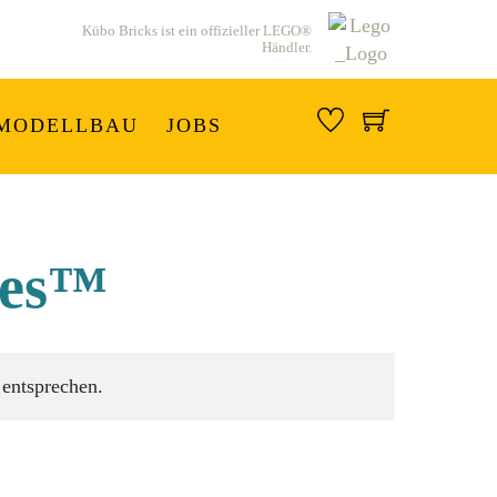
Kübo Bricks ist ein offizieller LEGO®
Händler.
MODELLBAU
JOBS
oes™
 entsprechen.