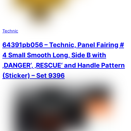
Technic
64391pb056 – Technic, Panel Fairing #
4 Small Smooth Long, Side B with
‚DANGER‘, ‚RESCUE‘ and Handle Pattern
(Sticker) – Set 9396